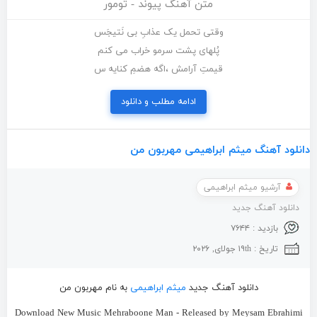
متن آهنگ پیوند - تومور
وقتی تحمل یک عذابِ بی نَتیجَس
پُلهای پشت سرمو خراب می کنم
قیمتِ آرامش ،اگه هضمِ کنایه س
ادامه مطلب و دانلود
دانلود آهنگ میثم ابراهیمی مهربون من
آرشیو میثم ابراهیمی
دانلود آهنگ جدید
بازدید : ۷۶۴۴
تاریخ : ۱۹th جولای, ۲۰۲۶
دانلود آهنگ جدید
میثم ابراهیمی
به نام مهربون من
Download New Music Mehraboone Man - Released by Meysam Ebrahimi