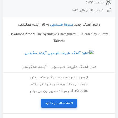
بازدید : ۶۲۴۴
تاریخ : ۱۹th جولای, ۲۰۲۶
دانلود آهنگ جدید
علیرضا طلیسچی
به نام آینده غمگینمی
Download New Music Ayandeye Ghamginami - Released by Alireza
Talischi
متن آهنگ علیرضا طلیسچی - آینده غمگینمی
از بس از دور بوسیدمت رنگای عکسا رفتن
حیف منی که کوچه ها رو تنها تنها رفتم
طاقت اگه آدم میشد تصویر اون من بودم
ادامه مطلب و دانلود