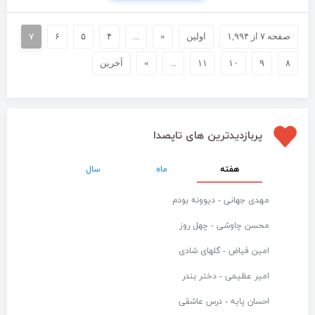
صفحه ۷ از ۱,۹۹۴
اولین
«
...
۴
۵
۶
۷
۸
۹
۱۰
۱۱
...
»
آخرین
پربازدیدترین های تاپصدا
هفته
ماه
سال
مهدی جهانی - دیوونه بودم
محسن چاوشی - چهل روز
امین فیاض - گلهای شادی
امیر عظیمی - دختر بندر
احسان پایه - درس عاشقی