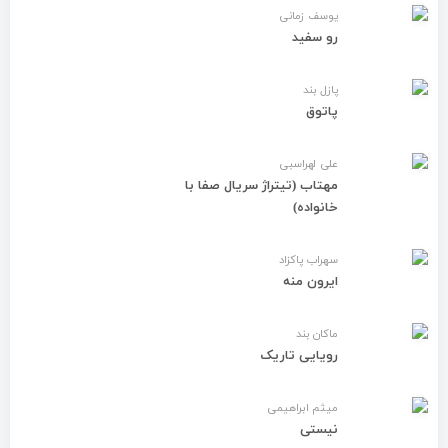
یوسف زمانی
رو سفید
پازل بند
پاتوق
علی لهراسبی
مهتاب (تیتراژ سریال صفا با
خانواده)
سهراب پاکزاد
ایرون منه
ماکان بند
رویایی تاریک
میثم ابراهیمی
نیستی