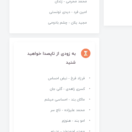
محمد محرمی - زندان
امین فرد - دیدی تونستی
مجید یلان - چشم بادومی
به زودی از تاپصدا خواهید
شنید
فرزاد فرخ - نبض احساس
کسری زاهدی - گلی جان
ماکان بند - احساسی میشم
محمد علیزاده - تاج سر
امو بند - هنوزم
مهدی احمدوند - عزیزم