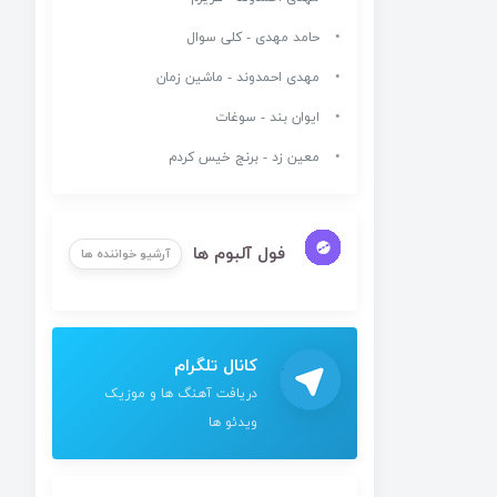
حامد مهدی - کلی سوال
مهدی احمدوند - ماشین زمان
ایوان بند - سوغات
معین زد - برنج خیس کردم
فول آلبوم ها
آرشیو خواننده ها
کانال تلگرام
دریافت آهنگ ها و موزیک
ویدئو ها