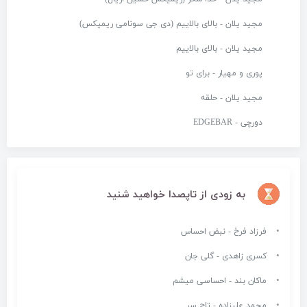
مجید یلان - بالای بالاییم (دی جی سونامی ریمیکس)
مجید یلان - بالای بالاییم
پوری و مهیار - برای تو
مجید یلان - حلقه
دورچی - EDGEBAR
به زودی از تاپصدا خواهید شنید
فرزاد فرخ - نبض احساس
کسری زاهدی - گلی جان
ماکان بند - احساسی میشم
محمد علیزاده - تاج سر