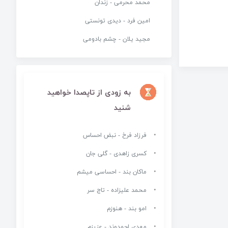
محمد محرمی - زندان
امین فرد - دیدی تونستی
مجید یلان - چشم بادومی
به زودی از تاپصدا خواهید
شنید
فرزاد فرخ - نبض احساس
کسری زاهدی - گلی جان
ماکان بند - احساسی میشم
محمد علیزاده - تاج سر
امو بند - هنوزم
مهدی احمدوند - عزیزم