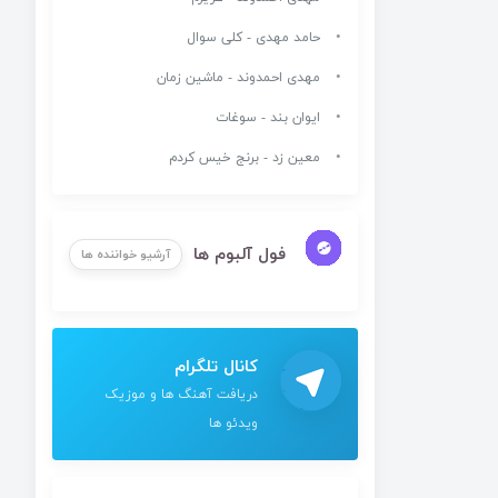
حامد مهدی - کلی سوال
مهدی احمدوند - ماشین زمان
ایوان بند - سوغات
معین زد - برنج خیس کردم
فول آلبوم ها
آرشیو خواننده ها
کانال تلگرام
دریافت آهنگ ها و موزیک
ویدئو ها