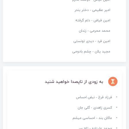
امیر عظیمی - دختر بندر
امین فیاض - دلم گرفته
محمد محرمی - زندان
امین فرد - دیدی تونستی
مجید یلان - چشم بادومی
به زودی از تاپصدا خواهید شنید
فرزاد فرخ - نبض احساس
کسری زاهدی - گلی جان
ماکان بند - احساسی میشم
محمد علیزاده - تاج سر