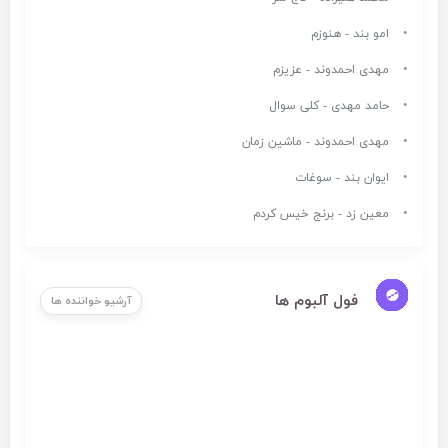
امو بند - هنوزم
مهدی احمدوند - عزیزم
حامد مهدی - کلی سوال
مهدی احمدوند - ماشین زمان
ایوان بند - سوغات
معین زد - برنج خیس کردم
فول آلبوم ها
آرشیو خواننده ها