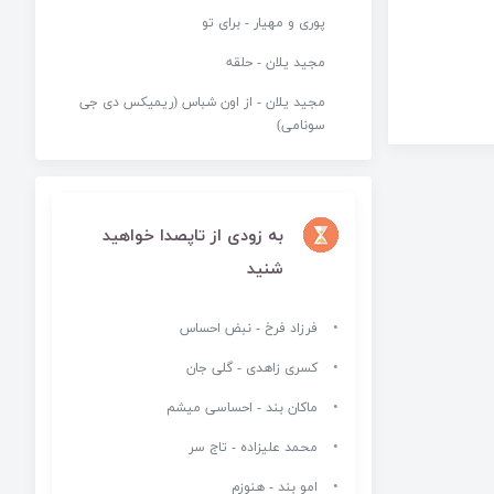
پوری و مهیار - برای تو
مجید یلان - حلقه
مجید یلان - از اون شباس (ریمیکس دی جی
سونامی)
به زودی از تاپصدا خواهید
شنید
فرزاد فرخ - نبض احساس
کسری زاهدی - گلی جان
ماکان بند - احساسی میشم
محمد علیزاده - تاج سر
امو بند - هنوزم