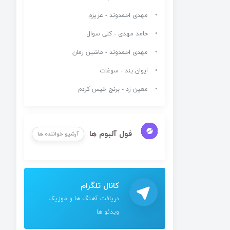
مهدی احمدوند - عزیزم
حامد مهدی - کلی سوال
مهدی احمدوند - ماشین زمان
ایوان بند - سوغات
معین زد - برنج خیس کردم
فول آلبوم ها
آرشیو خواننده ها
کانال تلگرام
دریافت آهنگ ها و موزیک
ویدئو ها