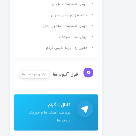
مهدی احمدوند - عزیزم
حامد مهدی - کلی سوال
مهدی احمدوند - ماشین زمان
ایوان بند - سوغات
معین زد - برنج خیس کردم
فول آلبوم ها
آرشیو خواننده ها
کانال تلگرام
دریافت آهنگ ها و موزیک
ویدئو ها