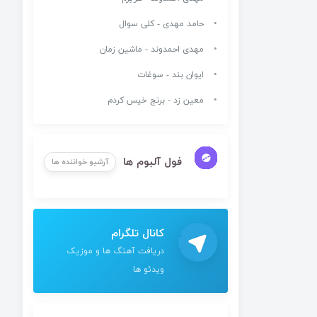
حامد مهدی - کلی سوال
مهدی احمدوند - ماشین زمان
ایوان بند - سوغات
معین زد - برنج خیس کردم
فول آلبوم ها
آرشیو خواننده ها
کانال تلگرام
دریافت آهنگ ها و موزیک
ویدئو ها