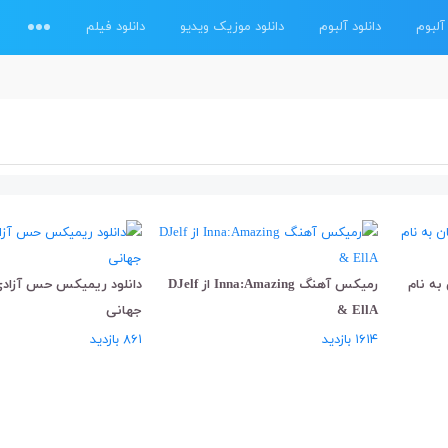
آلبوم
دانلود آلبوم
دانلود موزیک ویدیو
دانلود فیلم
به نام
رمیکس آهنگ Inna:Amazing از DJelf
دانلود ریمیکس حس آزادی
& EllA
جهانی
۱۶۱۴ بازدید
۸۶۱ بازدید