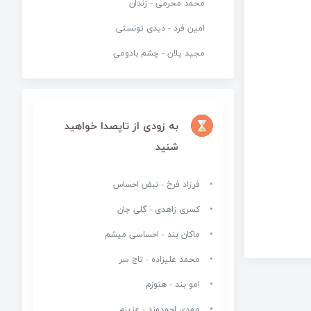
محمد محرمی - زندان
امین فرد - دیدی تونستی
مجید یلان - چشم بادومی
به زودی از تاپصدا خواهید
شنید
فرزاد فرخ - نبض احساس
کسری زاهدی - گلی جان
ماکان بند - احساسی میشم
محمد علیزاده - تاج سر
امو بند - هنوزم
مهدی احمدوند - عزیزم