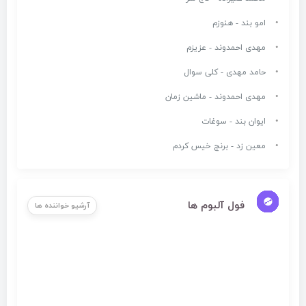
امو بند - هنوزم
مهدی احمدوند - عزیزم
حامد مهدی - کلی سوال
مهدی احمدوند - ماشین زمان
ایوان بند - سوغات
معین زد - برنج خیس کردم
فول آلبوم ها
آرشیو خواننده ها