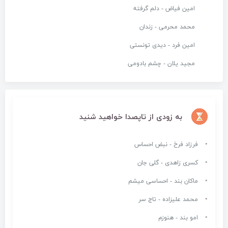
امین فیاض - دلم گرفته
محمد محرمی - زندان
امین فرد - دیدی تونستی
مجید یلان - چشم بادومی
به زودی از تاپصدا خواهید شنید
فرزاد فرخ - نبض احساس
کسری زاهدی - گلی جان
ماکان بند - احساسی میشم
محمد علیزاده - تاج سر
امو بند - هنوزم