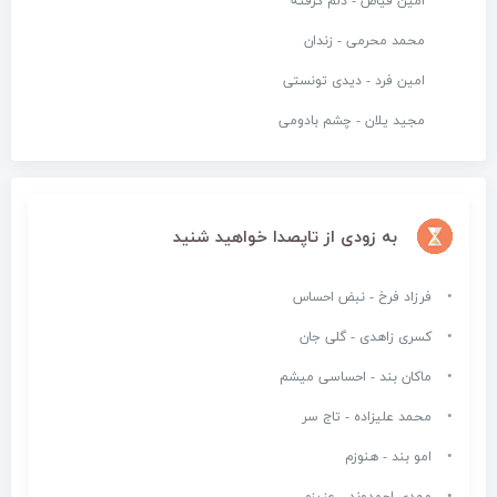
امین فیاض - دلم گرفته
محمد محرمی - زندان
امین فرد - دیدی تونستی
مجید یلان - چشم بادومی
به زودی از تاپصدا خواهید شنید
فرزاد فرخ - نبض احساس
کسری زاهدی - گلی جان
ماکان بند - احساسی میشم
محمد علیزاده - تاج سر
امو بند - هنوزم