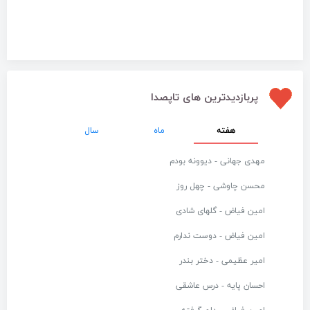
پربازدیدترین های تاپصدا
هفته
ماه
سال
مهدی جهانی - دیوونه بودم
محسن چاوشی - چهل روز
امین فیاض - گلهای شادی
امین فیاض - دوست ندارم
امیر عظیمی - دختر بندر
احسان پایه - درس عاشقی