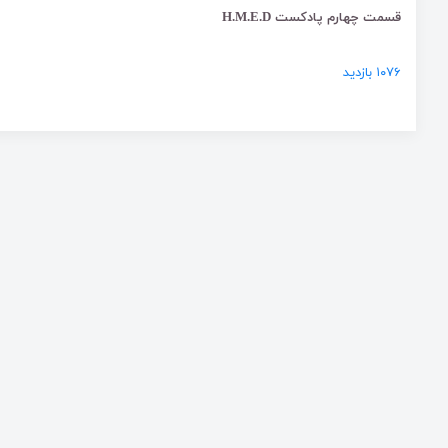
قسمت چهارم پادکست H.M.E.D
۱۰۷۶ بازدید