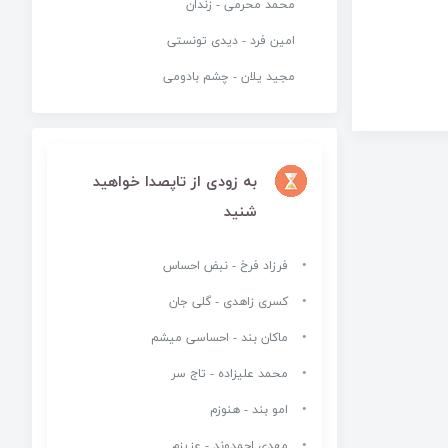
محمد محرمی - زندان
امین فرد - دیدی تونستی
مجید یلان - چشم بادومی
به زودی از تاپصدا خواهید
شنید
فرزاد فرخ - نبض احساس
کسری زاهدی - گلی جان
ماکان بند - احساسی میشم
محمد علیزاده - تاج سر
امو بند - هنوزم
مهدی احمدوند - عزیزم