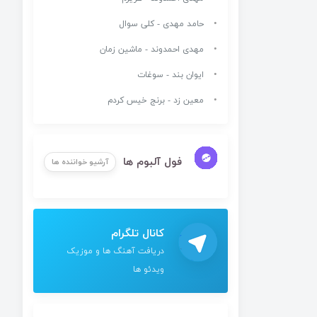
حامد مهدی - کلی سوال
مهدی احمدوند - ماشین زمان
ایوان بند - سوغات
معین زد - برنج خیس کردم
فول آلبوم ها
آرشیو خواننده ها
کانال تلگرام
دریافت آهنگ ها و موزیک
ویدئو ها