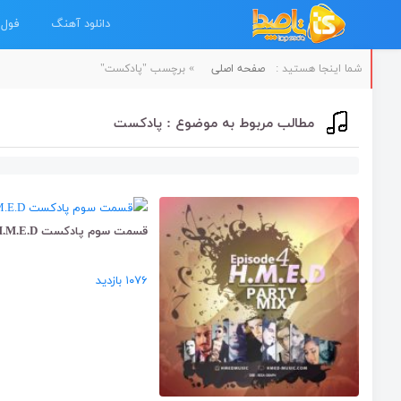
دانلود آهنگ
فول 
شما اینجا هستید :
صفحه اصلی
»
برچسب "پادکست"
مطالب مربوط به موضوع : پادکست
قسمت سوم پادکست H.M.E.D
۱۰۷۶ بازدید