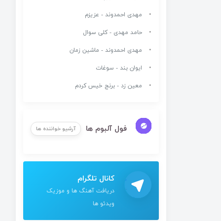
مهدی احمدوند - عزیزم
حامد مهدی - کلی سوال
مهدی احمدوند - ماشین زمان
ایوان بند - سوغات
معین زد - برنج خیس کردم
فول آلبوم ها
آرشیو خواننده ها
کانال تلگرام
دریافت آهنگ ها و موزیک
ویدئو ها