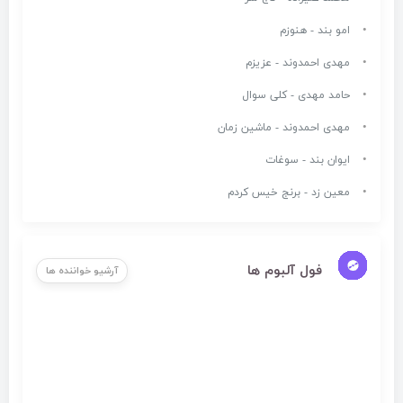
امو بند - هنوزم
مهدی احمدوند - عزیزم
حامد مهدی - کلی سوال
مهدی احمدوند - ماشین زمان
ایوان بند - سوغات
معین زد - برنج خیس کردم
فول آلبوم ها
آرشیو خواننده ها