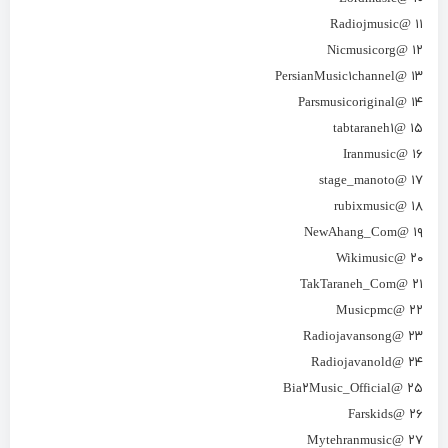
۱۱ @Radiojmusic
۱۲ @Nicmusicorg
۱۳ @PersianMusic۱channel
۱۴ @Parsmusicoriginal
۱۵ @tabtaraneh۱
۱۶ @Iranmusic
۱۷ @stage_manoto
۱۸ @rubixmusic
۱۹ @NewAhang_Com
۲۰ @Wikimusic
۲۱ @TakTaraneh_Com
۲۲ @Musicpmc
۲۳ @Radiojavansong
۲۴ @Radiojavanold
۲۵ @Bia۲Music_Official
۲۶ @Farskids
۲۷ @Mytehranmusic