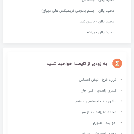
مجید یلان - چشماش
مجید یلان - چشم بادومی (ریمیکس علی دیباج)
مجید یلان - پایین شهر
مجید یلان - پرنده
به زودی از تاپصدا خواهید شنید
فرزاد فرخ - نبض احساس
کسری زاهدی - گلی جان
ماکان بند - احساسی میشم
محمد علیزاده - تاج سر
امو بند - هنوزم
مهدی احمدوند - عزیزم