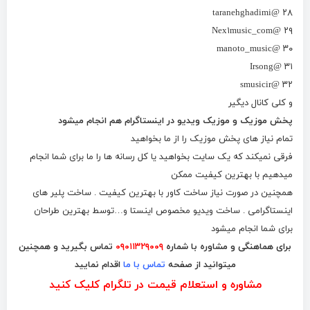
۲۸ @taranehghadimi
۲۹ @Nex۱music_com
۳۰ @manoto_music
۳۱ @Irsong
۳۲ @smusicir
و کلی کانال دیگیر
پخش موزیک و موزیک ویدیو در اینستاگرام هم انجام میشود
تمام نیاز های پخش موزیک را از ما بخواهید
فرقی نمیکند که یک سایت بخواهید یا کل رسانه ها را ما برای شما انجام
میدهیم با بهترین کیفیت ممکن
همچنین در صورت نیاز ساخت کاور با بهترین کیفیت . ساخت پلیر های
اینستاگرامی . ساخت ویدیو مخصوص اینستا و…توسط بهترین طراحان
برای شما انجام میشود
برای هماهنگی و مشاوره با شماره
۰۹۰۱۱۳۲۹۰۰۹
تماس بگیرید و همچنین
میتوانید از صفحه
تماس با ما
اقدام نمایید
مشاوره و استعلام قیمت در تلگرام کلیک کنید