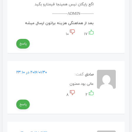
اگع رایگان نیس همینجا قیمتارو بگید
———–ADMIN————
بعد از هماهنگی هزینه براتون ارسال میشه
۱۰
۱۷
پاسخ
۲۰۱۶/۰۱/۳۰ در ۲۳:۱۰
صادق
گفت:
عالی بود.ممنون
۸
۲
پاسخ