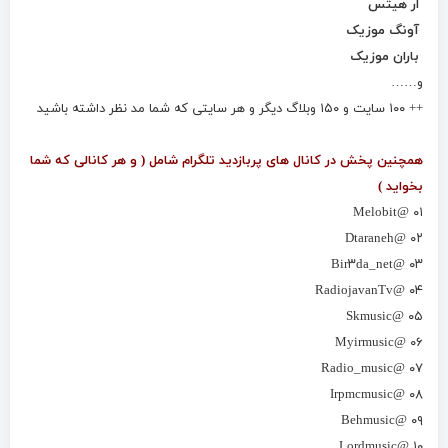
ار هیتس
آونگ موزیک
باران موزیک
و……
++ ۱۰۰ سایت و ۱۵۰ وبلاگ دیگر و هر سایتی که شما مد نظر داشته باشید
همچنین پخش در کانال های پربازدید تلگرام شامل ( و هر کانالی که شما
بخواید )
۰۱ @Melobit
۰۲ @Dtaraneh
۰۳ @Bir۳da_net
۰۴ @RadiojavanTv
۰۵ @Skmusic
۰۶ @Myirmusic
۰۷ @Radio_music
۰۸ @Irpmcmusic
۰۹ @Behmusic
۱۰ @Lordmusic