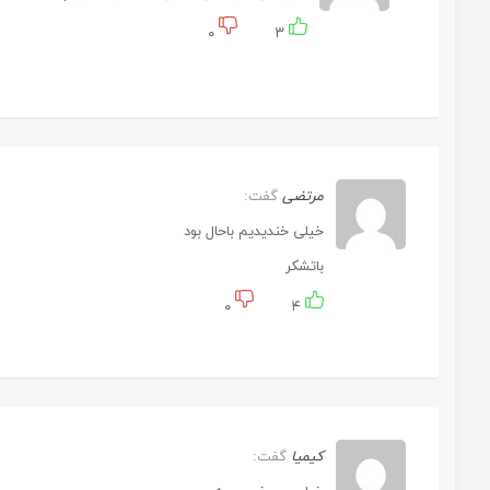
۰
۳
مرتضی
گفت:
خیلی خندیدیم باحال بود
باتشکر
۰
۴
کیمیا
گفت: