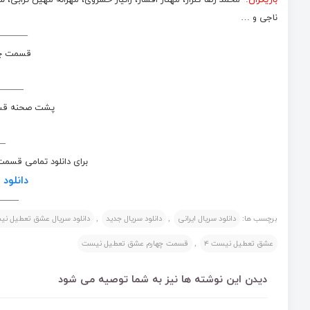
بازیگران:
محمد رضا گلزار، مهناز افشار، زانیار خسروی، مهرانه مهین تراب
ناجی و …
————
قسمت چه
———
پشت صحنه قسم
—
برای دانلود تمامی قسم
دانلود
———
برچسب ها:
دانلود سریال ایرانی
,
دانلود سریال جدید
,
دانلود سریال عشق تعطیل ن
عشق تعطیل نیست ۴
,
قسمت چهارم عشق تعطیل نیست
دیدن این نوشته ها نیز به شما توصیه می شود