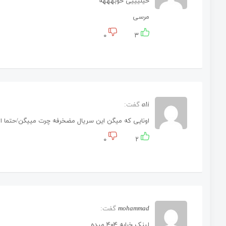
خیلیییی خوبهههه
مرسی
۰
۳
ali
گفت:
اونایی که میگن این سریال مضخرفه چرت مییگن/حتما 
۰
۲
mohammad
گفت:
لینک خرابه ۴۰۴ میده