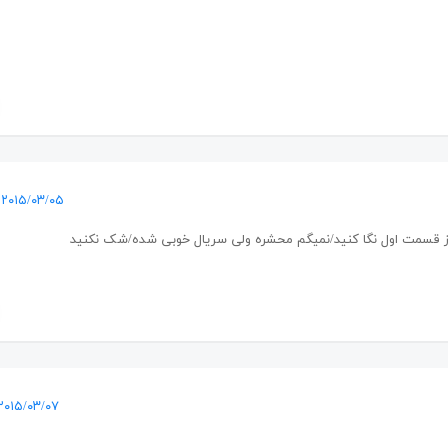
۲۰۱۵/۰۳/۰۵ در ۱۳:۵۸
از قسمت اول نگا کنید/نمیگم محشره ولی سریال خوبی شده/شک نکنید
۲۰۱۵/۰۳/۰۷ در ۱۲:۲۲