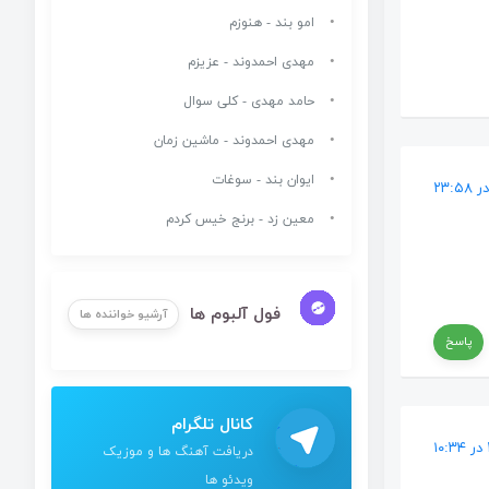
امو بند - هنوزم
مهدی احمدوند - عزیزم
حامد مهدی - کلی سوال
مهدی احمدوند - ماشین زمان
ایوان بند - سوغات
معین زد - برنج خیس کردم
فول آلبوم ها
آرشیو خواننده ها
پاسخ
کانال تلگرام
دریافت آهنگ ها و موزیک
ویدئو ها