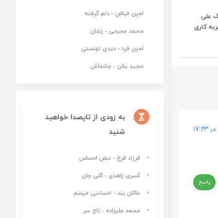
امین فیاض - دلم گرفته
گ علی
به کاری
محمد محرمی - زندان
امین فرد - دیدی تونستی
مجید یلان - چشماش
به زودی از تاپصدا خواهید
شنید
فرزاد فرخ - نبض احساس
کسری زاهدی - گلی جان
پاسخ
ماکان بند - احساسی میشم
محمد علیزاده - تاج سر