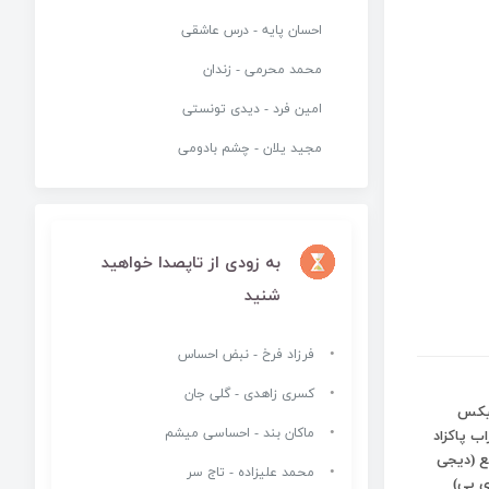
احسان پایه - درس عاشقی
محمد محرمی - زندان
امین فرد - دیدی تونستی
مجید یلان - چشم بادومی
به زودی از تاپصدا خواهید
شنید
فرزاد فرخ - نبض احساس
کسری زاهدی - گلی جان
میکس
ماکان بند - احساسی میشم
ب پاکزاد
 (دیجی
محمد علیزاده - تاج سر
ی بی)