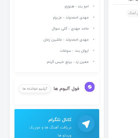
امو بند - هنوزم
 آهنگ
مهدی احمدوند - عزیزم
حامد مهدی - کلی سوال
مهدی احمدوند - ماشین زمان
ایوان بند - سوغات
معین زد - برنج خیس کردم
فول آلبوم ها
آرشیو خواننده ها
کانال تلگرام
دریافت آهنگ ها و موزیک
ویدئو ها