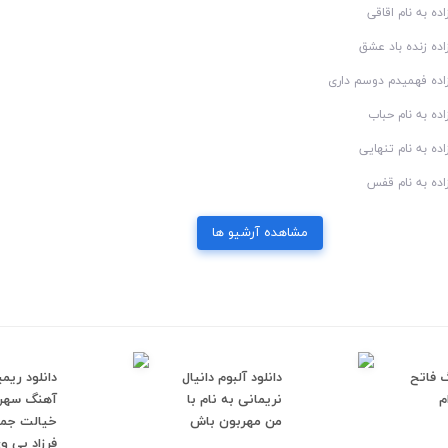
ه به نام اقاقی
ده زنده باد عشق
اده فهمیدم دوسم داری
ه به نام حباب
ه به نام تنهایی
ده به نام قفس
مشاهده آرشیو ها
گ فاتح
دانلود آلبوم دانیال
دانلود ری
م
نریمانی به نام با
آهنگ سهرا
من مهربون باش
خیالت جمع
فرزاد بی و