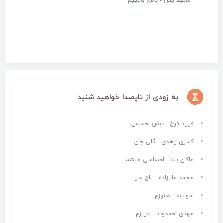
مجید یلان - بالای بالاییم
به زودی از تاپصدا خواهید شنید
فرزاد فرخ - نبض احساس
کسری زاهدی - گلی جان
ماکان بند - احساسی میشم
محمد علیزاده - تاج سر
امو بند - هنوزم
مهدی احمدوند - عزیزم