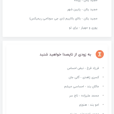
مجید یلان - پرنده
مجید یلان - پایین شهر
مجید یلان - بالای بالاییم (دی جی سونامی ریمیکس)
پوری و مهیار - برای تو
به زودی از تاپصدا خواهید شنید
فرزاد فرخ - نبض احساس
کسری زاهدی - گلی جان
ماکان بند - احساسی میشم
محمد علیزاده - تاج سر
امو بند - هنوزم