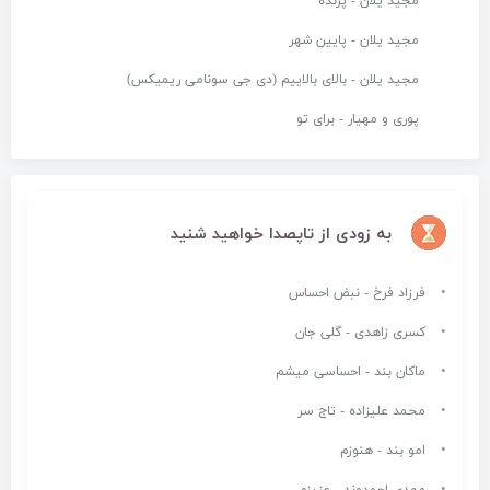
مجید یلان - پرنده
مجید یلان - پایین شهر
مجید یلان - بالای بالاییم (دی جی سونامی ریمیکس)
پوری و مهیار - برای تو
به زودی از تاپصدا خواهید شنید
فرزاد فرخ - نبض احساس
کسری زاهدی - گلی جان
ماکان بند - احساسی میشم
محمد علیزاده - تاج سر
امو بند - هنوزم