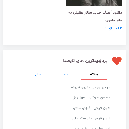
دانلود آهنگ جدید سالار عقیلی به
نام خاتون
۱۷۲۲ بازدید
پربازدیدترین های تاپصدا
هفته
ماه
سال
مهدی جهانی - دیوونه بودم
محسن چاوشی - چهل روز
امین فیاض - گلهای شادی
امین فیاض - دوست ندارم
امیر عظیمی - دختر بندر