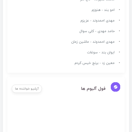
امو بند - هنوزم
مهدی احمدوند - عزیزم
حامد مهدی - کلی سوال
مهدی احمدوند - ماشین زمان
ایوان بند - سوغات
معین زد - برنج خیس کردم
فول آلبوم ها
آرشیو خواننده ها