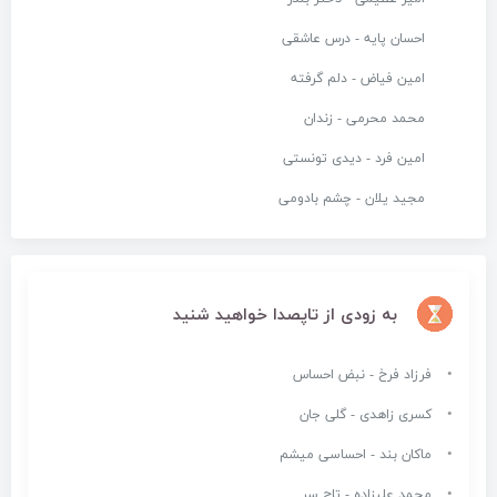
احسان پایه - درس عاشقی
امین فیاض - دلم گرفته
محمد محرمی - زندان
امین فرد - دیدی تونستی
مجید یلان - چشم بادومی
به زودی از تاپصدا خواهید شنید
فرزاد فرخ - نبض احساس
کسری زاهدی - گلی جان
ماکان بند - احساسی میشم
محمد علیزاده - تاج سر